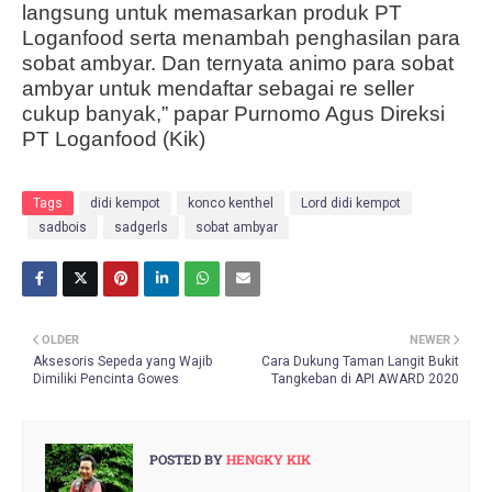
langsung untuk memasarkan produk PT
Loganfood serta menambah penghasilan para
sobat ambyar. Dan ternyata animo para sobat
ambyar untuk mendaftar sebagai re seller
cukup banyak,” papar Purnomo Agus Direksi
PT Loganfood (Kik)
Tags
didi kempot
konco kenthel
Lord didi kempot
sadbois
sadgerls
sobat ambyar
OLDER
NEWER
Aksesoris Sepeda yang Wajib
Cara Dukung Taman Langit Bukit
Dimiliki Pencinta Gowes
Tangkeban di API AWARD 2020
POSTED BY
HENGKY KIK