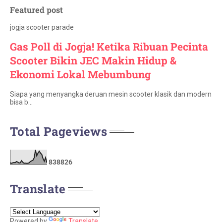
Featured post
jogja scooter parade
Gas Poll di Jogja! Ketika Ribuan Pecinta
Scooter Bikin JEC Makin Hidup &
Ekonomi Lokal Mebumbung
Siapa yang menyangka deruan mesin scooter klasik dan modern
bisa b…
Total Pageviews
8
3
8
8
2
6
Translate
Powered by
Translate