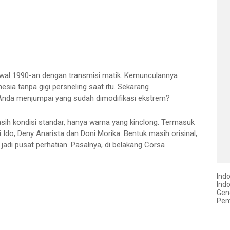
awal 1990-an dengan transmisi matik. Kemunculannya
nesia
tanpa gigi persneling saat itu. Sekarang
Anda menjumpai yang sudah dimodifikasi ekstrem?
masih kondisi standar, hanya warna yang kinclong. Termasuk
 Ido, Deny Anarista dan Doni Morika. Bentuk masih orisinal,
adi pusat perhatian. Pasalnya, di belakang Corsa
Ind
Ind
Gen
Pem