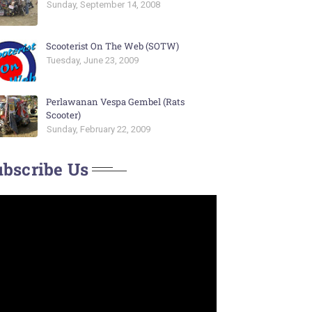
Sunday, September 14, 2008
Scooterist On The Web (SOTW)
Tuesday, June 23, 2009
Perlawanan Vespa Gembel (Rats
Scooter)
Sunday, February 22, 2009
bscribe Us