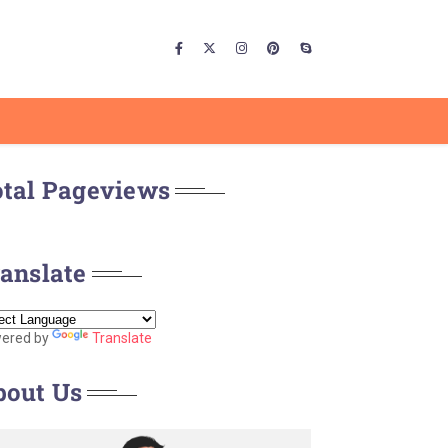
otal Pageviews
anslate
ered by
Translate
bout Us