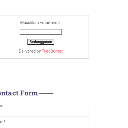
Masukkan Email anda :
Delivered by
FeedBurner
ontact Form
me
il
*