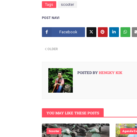
Tags
scooter
POST NAVI
Facebook
Twitt
OLDER
er
POSTED BY
HENGKY KIK
YOU MAY LIKE THESE POSTS
Scooter
Agenda Ev