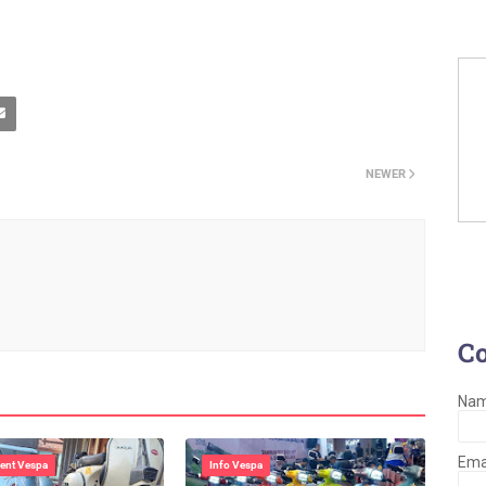
NEWER
C
Na
Ema
ent Vespa
Info Vespa