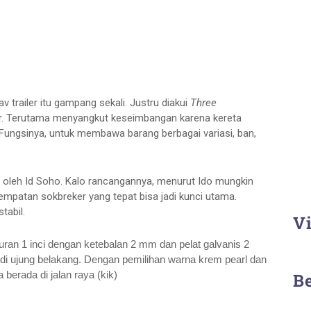
v trailer itu gampang sekali. Justru diakui
Three
ar. Terutama menyangkut keseimbangan karena kereta
 Fungsinya, untuk membawa barang berbagai variasi, ban,
g oleh Id Soho. Kalo rancangannya, menurut Ido mungkin
empatan sokbreker yang tepat bisa jadi kunci utama.
tabil.
Vi
kuran 1 inci dengan ketebalan 2 mm dan pelat galvanis 2
di ujung belakang. Dengan pemilihan warna krem pearl dan
a berada di jalan raya (kik)
B