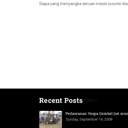
Siapa yang menyangka deruan mesin scooter kla
Recent Posts
Perlawanan Vespa Gembel (rat scoot
Sunday, September 14, 2008