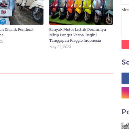
Me
oh Dibalik Pembuat
Banyak Motor Listrik Desainnya
pa
Mirip Banget Vespa, Begini
Tanggapan Piaggio Indonesia
25
May 22, 2023
So
Po