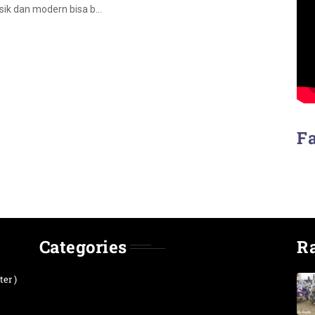
sik dan modern bisa b…
F
Categories
R
er )