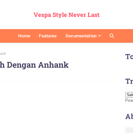
Vespa Style Never Last
Home
Features
Documentation
hank
T
ah Dengan Anhank
Tr
Pow
A