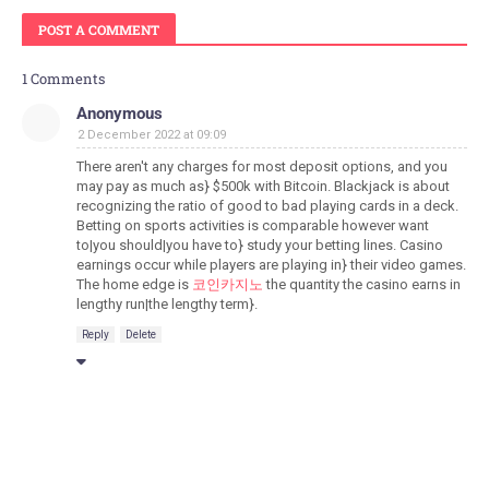
POST A COMMENT
1 Comments
Anonymous
2 December 2022 at 09:09
There aren't any charges for most deposit options, and you
may pay as much as} $500k with Bitcoin. Blackjack is about
recognizing the ratio of good to bad playing cards in a deck.
Betting on sports activities is comparable however want
to|you should|you have to} study your betting lines. Casino
earnings occur while players are playing in} their video games.
The home edge is
코인카지노
the quantity the casino earns in
lengthy run|the lengthy term}.
Reply
Delete