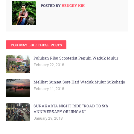
POSTED BY
HENGKY KIK
YOU MAY LIKE THESE POSTS
Puluhan Ribu Scooterist Penuhi Waduk Mulur
February 22, 2018
Melihat Sunset Sore Hari Waduk Mulur Sukoharjo
February 11, 2018
SURAKARTA NIGHT RIDE "ROAD TO 5th
ANNIVERSARY ORIJINGAN"
January 29, 2018