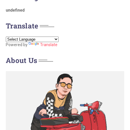
u
n
d
e
f
n
e
d
Translate
Powered by
Translate
About Us