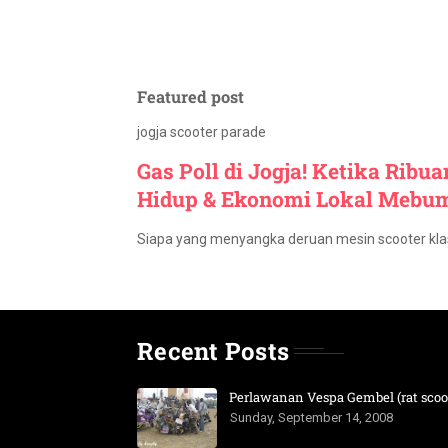
Featured post
jogja scooter parade
Gas Poll di Jogja! Ketika Ribu
Hidup & Ekonomi Lokal Mebu
Siapa yang menyangka deruan mesin scooter kla
Recent Posts
Perlawanan Vespa Gembel (rat scoot
Sunday, September 14, 2008