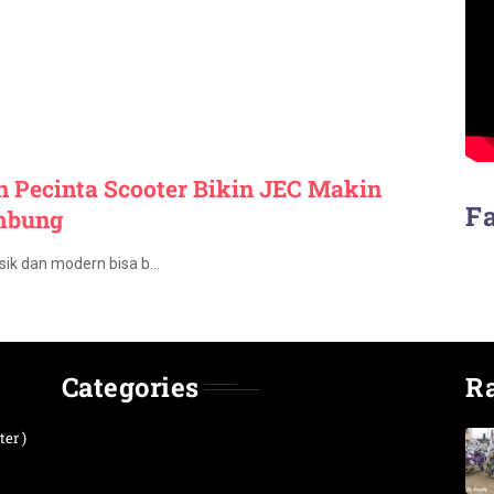
an Pecinta Scooter Bikin JEC Makin
F
mbung
sik dan modern bisa b…
Categories
R
er )