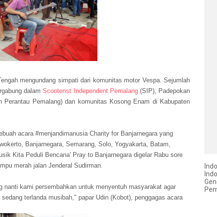
 Tengah mengundang simpati dari komunitas motor Vespa. Sejumlah
ergabung dalam
Scooterist Independent Pemalang
(SIP), Padepokan
ban Perantau Pemalang) dan komunitas Kosong Enam di Kabupaten
buah acara #‎menjandimanusia Charity for Banjarnegara yang
urwokerto, Banjarnegara, Semarang, Solo, Yogyakarta, Batam,
ik Kita Peduli Bencana' Pray to Banjarnegara digelar Rabu sore
ampu merah jalan Jenderal Sudirman.
Ind
Ind
Gen
g nanti kami persembahkan untuk menyentuh masyarakat agar
Pem
 sedang terlanda musibah," papar Udin (Kobot), penggagas acara