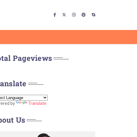
otal Pageviews
anslate
ered by
Translate
bout Us