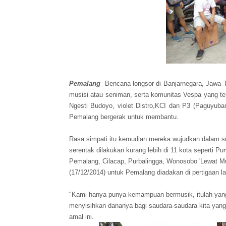
Pemalang
-Bencana longsor di Banjarnegara, Jawa
musisi atau seniman, serta komunitas Vespa yang t
Ngesti Budoyo, violet Distro,KCI dan P3 (Paguyu
Pemalang bergerak untuk membantu.
Rasa simpati itu kemudian mereka wujudkan dalam se
serentak dilakukan kurang lebih di 11 kota seperti P
Pemalang, Cilacap, Purbalingga, Wonosobo 'Lewat Mus
(17/12/2014) untuk Pemalang diadakan di pertigaan l
"Kami hanya punya kemampuan bermusik, itulah yan
menyisihkan dananya bagi saudara-saudara kita yang
amal ini.