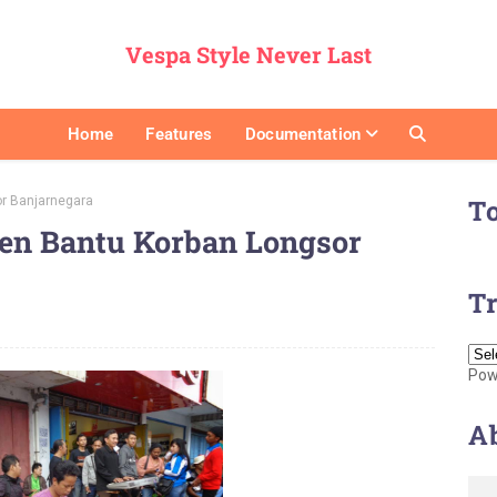
Vespa Style Never Last
Home
Features
Documentation
r Banjarnegara
T
en Bantu Korban Longsor
Tr
Pow
A