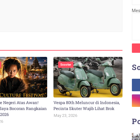
Me
So
Scooter
ke Negeri Atas Awan!
Vespa 80th Meluncur di Indonesia,
udaya Bocoran Rangkaian
Pecinta Skuter Wajib Lihat Brok
 2026
May 23, 2026
Po
26