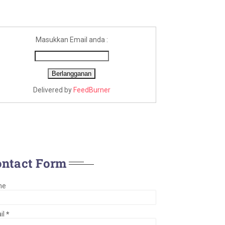
Masukkan Email anda :
Delivered by
FeedBurner
ontact Form
me
il
*