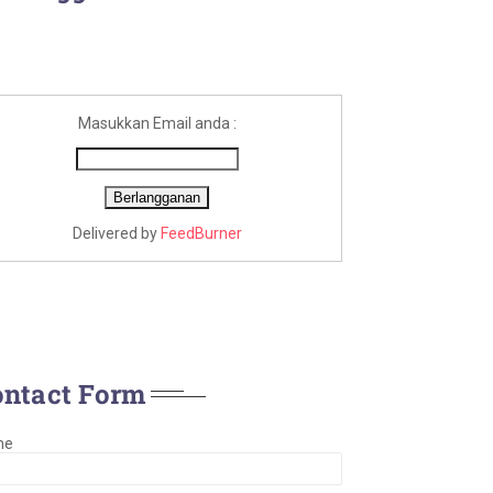
Masukkan Email anda :
Delivered by
FeedBurner
ontact Form
me