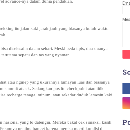
evel advance-nya dalam dunia pendakian.
Ema
Me
Trekking itu jalan kaki jarak jauh yang biasanya butuh waktu
cak.
bisa diselesaiin dalam sehari. Meski beda tipis, dua-duanya
, terutama sepatu dan tas yang nyaman.
So
tirahat atau nginep yang ukurannya lumayan luas dan biasanya
m summit attack. Sedangkan pos itu checkpoint atau titik
 bisa recharge tenaga, minum, atau sekadar duduk lemesin kaki.
Po
n nasional yang lo datengin. Mereka bakal cek simaksi, kasih
. Perannya penting banget karena mereka ngerti kondisi di