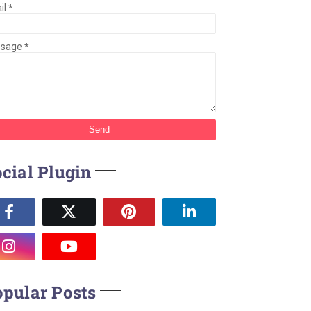
il
*
ssage
*
cial Plugin
pular Posts