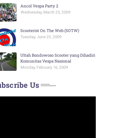
Ancol Vespa Party 2
Wednesday, March 25, 2009
Scooterist On The Web (SOTW)
Tuesday, June 23, 2009
Ultah Bondowoso Scooter yang Dihadiri
Komunitas Vespa Nasional
Monday, February 16, 2009
bscribe Us