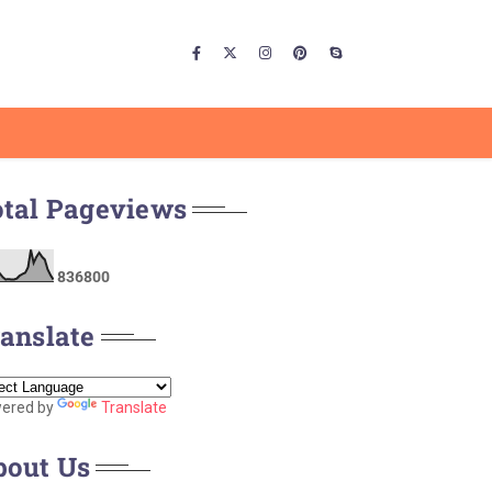
otal Pageviews
8
3
6
8
0
0
anslate
ered by
Translate
bout Us