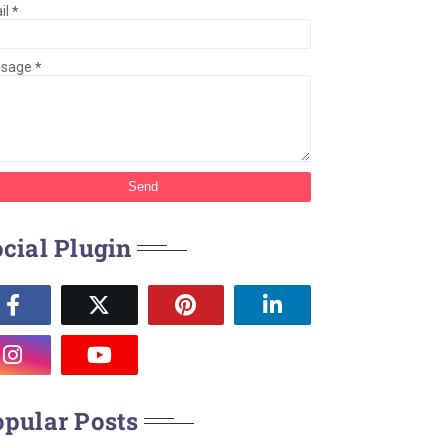
il
*
ssage
*
cial Plugin
pular Posts