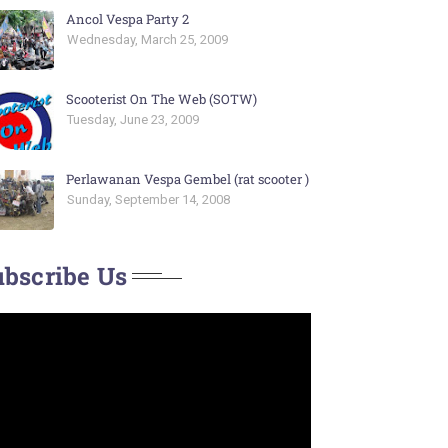
Ancol Vespa Party 2
Wednesday, March 25, 2009
Scooterist On The Web (SOTW)
Tuesday, June 23, 2009
Perlawanan Vespa Gembel (rat scooter )
Sunday, September 14, 2008
bscribe Us