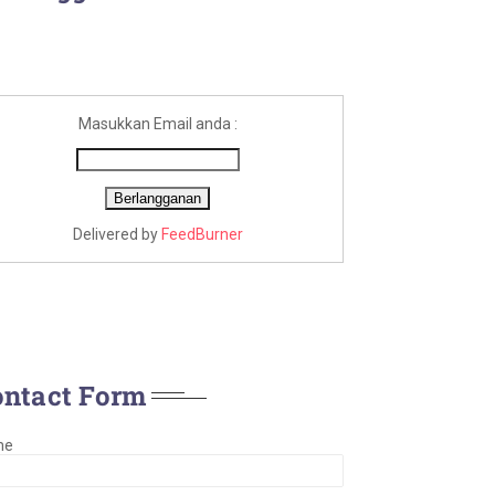
Masukkan Email anda :
Delivered by
FeedBurner
ontact Form
me