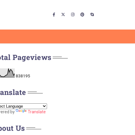
otal Pageviews
8
3
8
1
9
5
anslate
ered by
Translate
bout Us