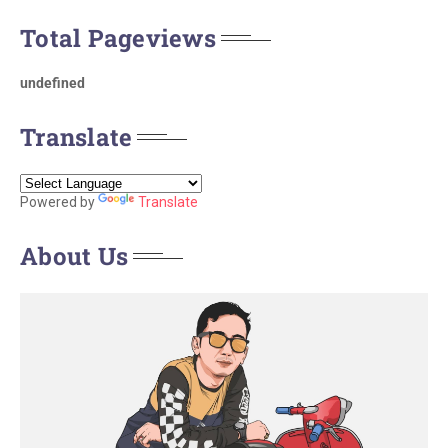
Total Pageviews
u
n
d
e
f
n
e
d
Translate
Powered by
Translate
About Us