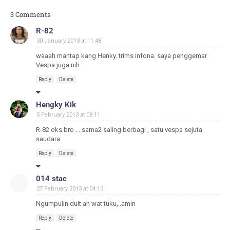
3 Comments
R-82
30 January 2013 at 11:48
waaah mantap kang Henky. trims infona. saya penggemar
Vespa juga nih
Reply
Delete
Hengky Kik
5 February 2013 at 08:11
R-82 oks bro ....sama2 saling berbagi , satu vespa sejuta
saudara
Reply
Delete
014 stac
27 February 2013 at 04:13
Ngumpulin duit ah wat tuku,..amin
Reply
Delete